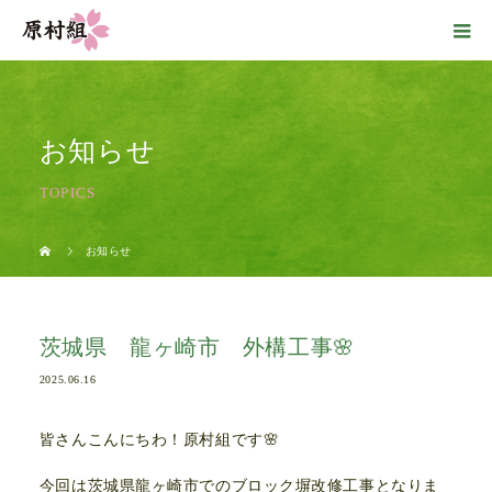
お知らせ
TOPICS
お知らせ
茨城県 龍ヶ崎市 外構工事🌸
2025.06.16
皆さんこんにちわ！原村組です🌸
今回は茨城県龍ヶ崎市でのブロック塀改修工事となりま